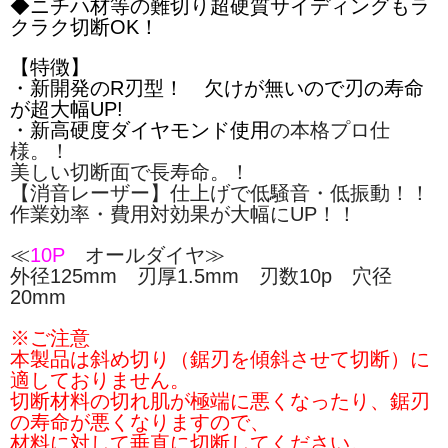
◆ニチハ材等の難切り超硬質サイディングもラ
クラク切断OK！
【特徴】
・新開発のR刃型！ 欠けが無いので刃の寿命
が超大幅UP!
・新高硬度ダイヤモンド使用
の本格プロ仕
様。！
美しい切断面で長寿命。！
【消音レーザー】仕上げで低騒音・低振動！！
作業効率・費用対効果が大幅にUP！！
≪
10P
オールダイヤ≫
外径125mm 刃厚1.5mm 刃数10p 穴径
20mm
※ご注意
本製品は斜め切り（鋸刃を傾斜させて切断）に
適しておりません。
切断材料の切れ肌が極端に悪くなったり、鋸刃
の寿命が悪くなりますので、
材料に対して垂直に切断してください。