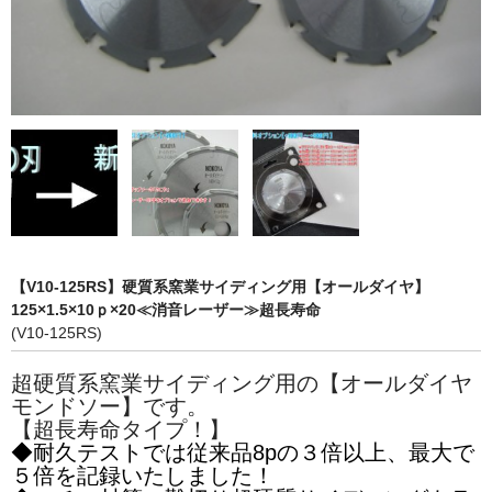
お問い合わせ
【V10-125RS】硬質系窯業サイディング用【オールダイヤ】
125×1.5×10ｐ×20≪消音レーザー≫超長寿命
(V10-125RS)
超硬質系窯業サイディング用の【オールダイヤ
モンドソー】です。
【超長寿命タイプ！】
◆耐久テストでは従来品8pの３倍以上、最大で
５倍を記録いたしました！