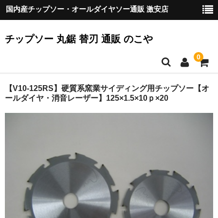
国内産チップソー・オールダイヤソー通販 激安店
チップソー 丸鋸 替刃 通販 のこや
0
HOME
【V10-125RS】硬質系窯業サイディング用チップソー【オ
ールダイヤ・消音レーザー】125×1.5×10ｐ×20
ご挨拶
『のこや』の製品について
配送
お支払方法
カート
お客様の声