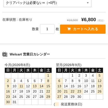
¥6,800
在庫状態 : 在庫有り
¥18,500
（税込）
数量
枚
Welcart 営業日カレンダー
今月(2026年8月)
翌月(2026年9月)
日
月
火
水
木
金
土
日
月
火
水
木
金
土
1
1
2
3
4
5
2
3
4
5
6
7
8
6
7
8
9
10
11
12
9
10
11
12
13
14
15
13
14
15
16
17
18
19
16
17
18
19
20
21
22
20
21
22
23
24
25
26
23
24
25
26
27
28
29
27
28
29
30
30
31
(
発送業務休日)