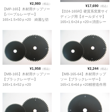
¥2,980
（税込）
¥17,690
お問い合わせ
（税込）
【MP-165】木材用チップソー
【D24-165R】硬質系窯業サイ
【パープルレーザー】
ディング用【オールダイヤ】
165×1.5×50ｐ×20 綺麗な切
165×1.6×24ｐ×20≪消音レー
断！ 切れ味抜群！
ザー≫
¥1,958
¥2,244
（税込）
（税込）
【MB-165】木材用チップソー
【MB-165-64】木材用チップ
【ブラックレーザー】
ソー【ブラックレーザー】
165×1.6×52ｐ×20
165×1.6×64ｐ×20精密造作用