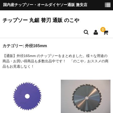
国内産チップソー・オールダイヤソー通販 激安店
チップソー 丸鋸 替刃 通販 のこや
0
HOME
カテゴリー:
外径165mm
【通販】外径165mm のチップソーをまとめました。様々な用途の
ご挨拶
商品・お買い得商品も多数出品中です！ 「のこや」おススメの商
品もお見逃しなく！
『のこや』の製品について
配送
お支払方法
カート
お客様の声