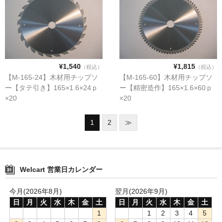
¥1,540
¥1,815
（税込）
（税込）
【M-165-24】木材用チップソ
【M-165-60】木材用チップソ
ー【タテ引き】165×1.6×24ｐ
ー【精密造作】165×1.6×60ｐ
×20
×20
1
2
≫
Welcart 営業日カレンダー
今月(2026年8月)
翌月(2026年9月)
日
月
火
水
木
金
土
日
月
火
水
木
金
土
1
1
2
3
4
5