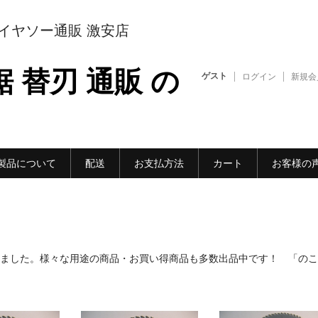
イヤソー通販 激安店
 替刃 通販 の
ゲスト
ログイン
新規会
製品について
配送
お支払方法
カート
お客様の
とめました。様々な用途の商品・お買い得商品も多数出品中です！ 「のこ