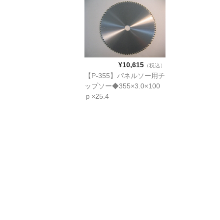
¥10,615
（税込）
【P-355】パネルソー用チ
ップソー◆355×3.0×100
ｐ×25.4