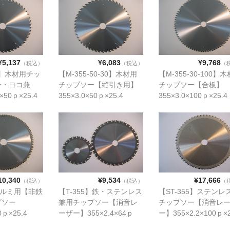
¥5,137
¥6,083
¥9,768
（税込）
（税込）
（
50】木材用チッ
【M-355-50-30】木材用
【M-355-30-100】
テ・ヨコ兼
チップソー【縦引き用】
チップソー【合板】
×50ｐ×25.4
355×3.0×50ｐ×25.4
355×3.0×100ｐ×25.4
10,340
¥9,534
¥17,666
（税込）
（税込）
（
】アルミ用【非鉄
【T-355】鉄・ステンレス
【ST-355】ステンレ
プソー
兼用チップソー【消音レ
チップソー【消音レ
0ｐ×25.4
ーザー】355×2.4×64ｐ
ー】355×2.2×100ｐ×2
×25.4