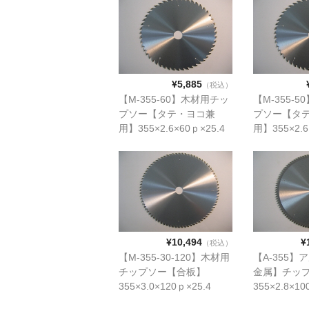
¥5,885
（税込）
【M-355-60】木材用チッ
【M-355-
プソー【タテ・ヨコ兼
プソー【タ
用】355×2.6×60ｐ×25.4
用】355×2.6
¥10,494
¥
（税込）
【M-355-30-120】木材用
【A-355
チップソー【合板】
金属】チッ
355×3.0×120ｐ×25.4
355×2.8×10