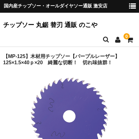
国内産チップソー・オールダイヤソー通販 激安店
チップソー 丸鋸 替刃 通販 のこや
0
HOME
【MP-125】木材用チップソー【パープルレーザー】
125×1.5×40ｐ×20 綺麗な切断！ 切れ味抜群！
ご挨拶
『のこや』の製品について
配送
お支払方法
カート
お客様の声