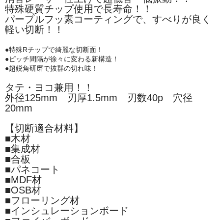
特殊硬質チップ使用で長寿命！！
パープルフッ素コーティングで、すべりが良く
軽い切断！！
●特殊Rチップで綺麗な切断面！
●ピッチ間隔が徐々に変わる新構造！
●超鋭角研磨で抜群の切れ味！
タテ・ヨコ兼用！！
外径125mm 刃厚1.5mm 刃数40p 穴径
20mm
【切断適合材料】
■木材
■集成材
■合板
■パネコート
■MDF材
■OSB材
■フローリング材
■インシュレーションボード