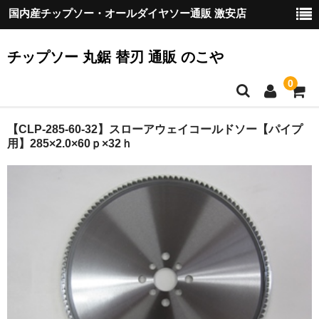
国内産チップソー・オールダイヤソー通販 激安店
チップソー 丸鋸 替刃 通販 のこや
0
HOME
【CLP-285-60-32】スローアウェイコールドソー【パイプ
用】285×2.0×60ｐ×32ｈ
ご挨拶
『のこや』の製品について
配送
お支払方法
カート
お客様の声