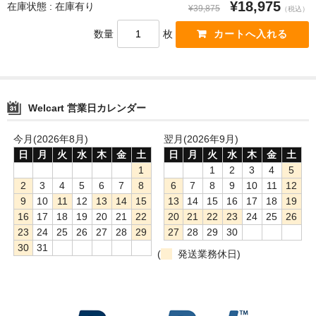
¥18,975
在庫状態 : 在庫有り
¥39,875
（税込）
数量
枚
Welcart 営業日カレンダー
今月(2026年8月)
翌月(2026年9月)
日
月
火
水
木
金
土
日
月
火
水
木
金
土
1
1
2
3
4
5
2
3
4
5
6
7
8
6
7
8
9
10
11
12
9
10
11
12
13
14
15
13
14
15
16
17
18
19
16
17
18
19
20
21
22
20
21
22
23
24
25
26
23
24
25
26
27
28
29
27
28
29
30
30
31
(
発送業務休日)